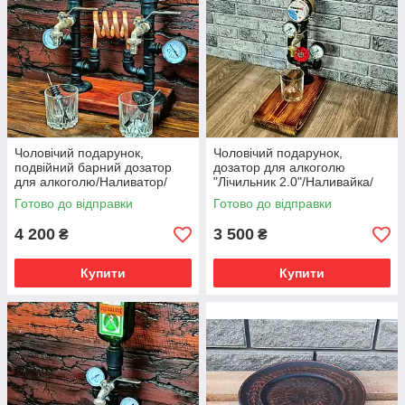
Чоловічий подарунок,
Чоловічий подарунок,
подвійний барний дозатор
дозатор для алкоголю
для алкоголю/Наливатор/
"Лічильник 2.0"/Наливайка/
Оригінальний подарунок /
Оригінальні подарунки на
Готово до відправки
Готово до відправки
Декор для Бару !!!!✨
День Народження!
4 200
3 500
₴
₴
Купити
Купити