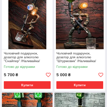
Чоловічий подарунок,
Чоловічий подарунок,
дозатор для алкоголю
дозатор для алкоголю
"Снайпер" /Наливайка/
"Штурмовик" /Наливайка/
Подарунок на день
Подарунок на День
Готово до відправки
Готово до відправки
народження, шефа, босу,
Народження, шефу, босу,
ЗСУ!
ЗСУ!
5 700
5 000
₴
₴
Купити
Купити