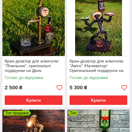
Кран-дозатор для алкоголю
Кран-дозатор для алкоголю
"Лічильник", оригінальні
"Аміго" /Наливатор/
подарунки на День
Оригінальний подарунок на
Народження!
день народження!🤠
Готово до відправки
Готово до відправки
2 500
5 300
₴
₴
Купити
Купити
Топ продажів
Топ