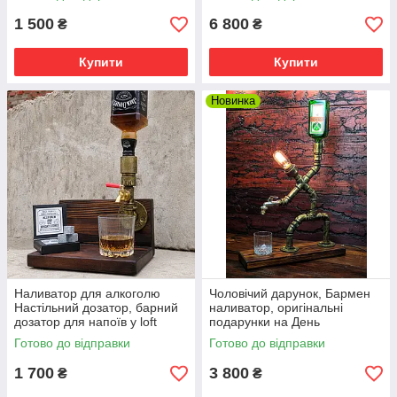
1 500
6 800
₴
₴
Купити
Купити
Новинка
Наливатор для алкоголю
Чоловічий дарунок, Бармен
Настільний дозатор, барний
наливатор, оригінальні
дозатор для напоїв у loft
подарунки на День
стилі
народження
Готово до відправки
Готово до відправки
1 700
3 800
₴
₴