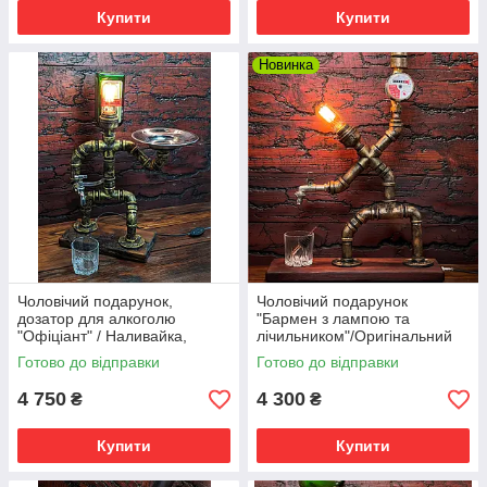
Купити
Купити
Новинка
Чоловічий подарунок,
Чоловічий подарунок
дозатор для алкоголю
"Бармен з лампою та
"Офіціант" / Наливайка,
лічильником"/Оригінальний
оригінальні подарунки на
подарунок для Чоловіка /
Готово до відправки
Готово до відправки
День Народження
Директора на День
Народження
4 750
4 300
₴
₴
Купити
Купити