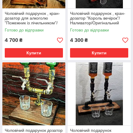
Чоловічий подарунок , кран-
Чоловічий подарунок , кран-
дозатор для алкоголю
дозатор "Король вечірок"/
"Пожежник із лічильником"/
Наливатор/Оригінальний
Наливатор/Оригінальний
подарунок/Ручна робота!
Готово до відправки
Готово до відправки
подарунок!
4 700
4 300
₴
₴
Купити
Купити
Чоловічий подарунок дозатор
Чоловічий подарунок