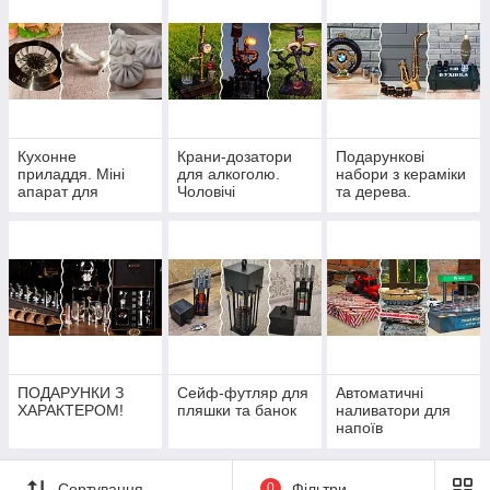
Кухонне
Крани-дозатори
Подарункові
приладдя. Міні
для алкоголю.
набори з кераміки
апарат для
Чоловічі
та дерева.
ліплення хінкалей
подарунки!
Оригінал.
ПОДАРУНКИ З
Сейф-футляр для
Автоматичні
ХАРАКТЕРОМ!
пляшки та банок
наливатори для
напоїв
"Наливатор"
Сортування
0
Фільтри