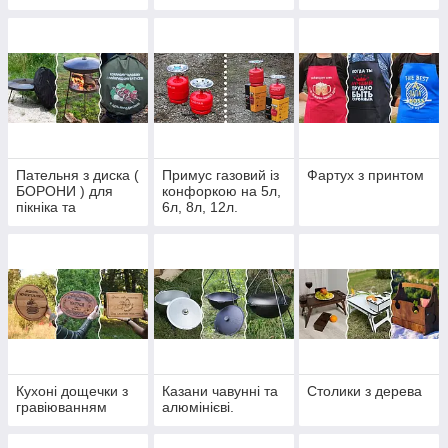
залізною ручкою в
можна з
спорту
подарунковій
гравіюванням
коробці.
Пательня з диска (
Примус газовий із
Фартух з принтом
БОРОНИ ) для
конфоркою на 5л,
пікніка та
6л, 8л, 12л.
подарунка.
Кухоні дощечки з
Казани чавунні та
Столики з дерева
гравіюванням
алюмінієві.