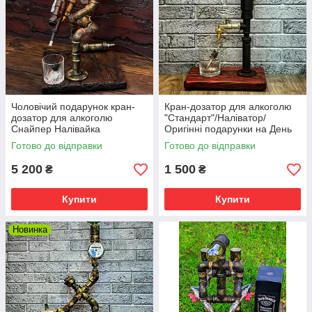
Чоловічий подарунок кран-
Кран-дозатор для алкоголю
дозатор для алкоголю
"Стандарт"/Наліватор/
Снайпер Налівайка
Оригінні подарунки на День
оригінальні подарунки на
народження
Готово до відправки
Готово до відправки
День Народження
5 200
1 500
₴
₴
Купити
Купити
Новинка