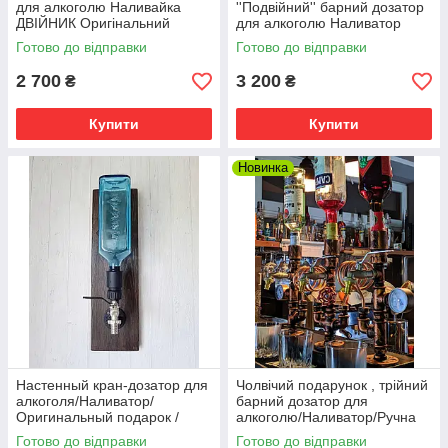
для алкоголю Наливайка
''Подвійний'' барний дозатор
ДВІЙНИК Оригінальний
для алкоголю Наливатор
подарунок Ручна робота
наливайка Ручна робота
Готово до відправки
Готово до відправки
2 700
3 200
₴
₴
Купити
Купити
Новинка
Настенный кран-дозатор для
Чолвічий подарунок , трійний
алкоголя/Наливатор/
барний дозатор для
Оригинальный подарок /
алкоголю/Наливатор/Ручна
Ручная работа !
робота з труб!!!!
Готово до відправки
Готово до відправки