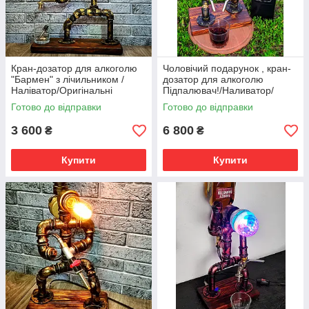
Кран-дозатор для алкоголю
Чоловічий подарунок , кран-
"Бармен" з лічильником /
дозатор для алкоголю
Наліватор/Оригінальні
Підпалювач!/Наливатор/
подарунки на День
Вироби із труб/Оригінальний
Готово до відправки
Готово до відправки
народження
подарунок
3 600
6 800
₴
₴
Купити
Купити