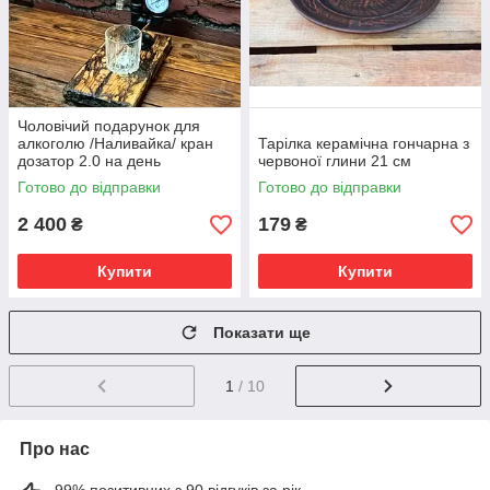
Чоловічий подарунок для
алкоголю /Наливайка/ кран
Тарілка керамічна гончарна з
дозатор 2.0 на день
червоної глини 21 см
народження, ювилей,
Готово до відправки
Готово до відправки
керівнику татку
2 400
179
₴
₴
Купити
Купити
Показати ще
1
/ 10
Про нас