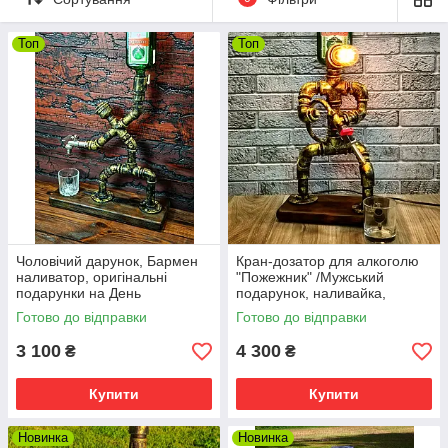
Топ
Топ
Чоловічий дарунок, Бармен
Кран-дозатор для алкоголю
наливатор, оригінальні
"Пожежник" /Мужський
подарунки на День
подарунок, наливайка,
народження
оригінальні подарунки на
Готово до відправки
Готово до відправки
День народження
3 100
4 300
₴
₴
Купити
Купити
Новинка
Новинка