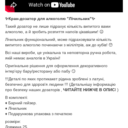
✨Кран-дозатор для алкоголю "Лічильник"✨
Такий дозатор не лише підрахує кількість випитого вами
алкоголю, а й зробить розпиття напоїв цікавішим! 😉
Лічильник функціональний, може підраховувати кількість
випитого алкоголю починаючи з мілілітрів, аж до кубів! 😯
Всі наші вироби, це унікальна та неповторна ручна робота,
якій немає аналогів в Україні!
Оригінальне рішення для оформлення декоративного
інтер'єру бару/ресторану або пабу 😏
!!!Деталі по яких протикакет рідина зроблені з латуні,
безпечно для здоров'я людини !!! (Детальнішу інформацію
про безпеку наших дозаторів ,
ЧИТАЙТЕ НИЖЧЕ В ОПИС
І )
В комплекті:
♦️ Барний гейзер.
♦️ Лічильник
♦️ Подарункова упаковка з печаткою
розміри:
Довжина 25