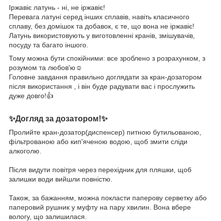
Іржавіє латунь - ні, не іржавіє!
Перевага латуні серед інших сплавів, навіть класичного
сплаву, без домішок та добавок, є те, що вона не іржавіє!
Латунь використовують у виготовленні кранів, змішувачів,
посуду та багато іншого.
Тому можна бути спокійними: все зроблено з розрахунком, з
розумом та любов'ю☺️
Головне завдання правильно доглядати за кран-дозатором
після використання , і він буде радувати вас і прослужить
дуже довго!👍
✨Догляд за дозатором!✨
Пролийте кран-дозатор(диспенсер) питною бутильованою,
фільтрованою або кип'яченою водою, щоб змити сліди
алкоголю.
⠀
Після видути повітря через перехідник для пляшки, щоб
залишки води вийшли повністю.
⠀
Також, за бажанням, можна покласти паперову серветку або
паперовий рушник у муфту на пару хвилин. Вона вбере
вологу, що залишилася.