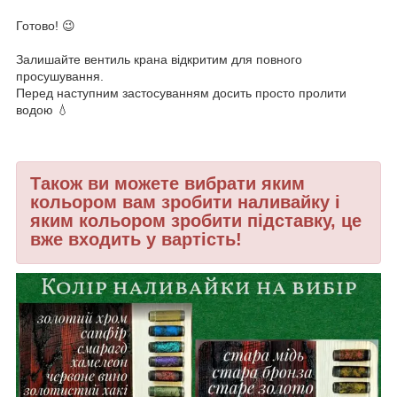
⠀
Готово! 😉
⠀
Залишайте вентиль крана відкритим для повного
просушування.
Перед наступним застосуванням досить просто пролити
водою 💧
Також ви можете вибрати яким
кольором вам зробити наливайку і
яким кольором зробити підставку, це
вже входить у вартість!