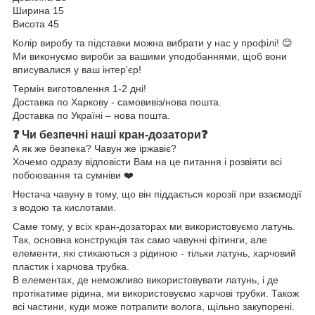
Ширина 15
Висота 45
Колір виробу та підставки можна вибрати у нас у профілі! 😊
Ми виконуємо вироби за вашими уподобаннями, щоб вони
вписувалися у ваш інтер'єр!
Термін виготовлення 1-2 дні!
Доставка по Харкову - самовивіз/нова пошта.
Доставка по Україні – нова пошта.
❓ Чи безпечні наші кран-дозатори❓
А як же безпека? Чавун же іржавіє?
Хочемо одразу відповісти Вам на це питання і розвіяти всі
побоювання та сумніви ❤️
Нестача чавуну в тому, що він піддається корозії при взаємодії
з водою та кислотами.
Саме тому, у всіх кран-дозаторах ми використовуємо латунь.
Так, основна конструкція так само чавунні фітинги, але
елементи, які стикаються з рідиною - тільки латунь, харчовий
пластик і харчова трубка.
В елементах, де неможливо використовувати латунь, і де
протікатиме рідина, ми використовуємо харчові трубки. Також
всі частини, куди може потрапити волога, щільно закупорені.