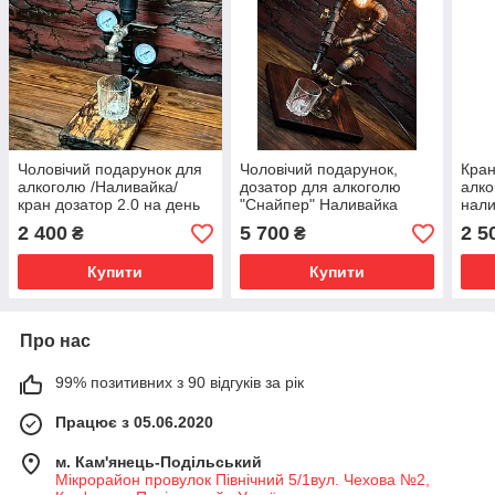
Чоловічий подарунок для
Чоловічий подарунок,
Кран
алкоголю /Наливайка/
дозатор для алкоголю
алко
кран дозатор 2.0 на день
"Снайпер" Наливайка
нали
народження, ювилей,
Подарунок на день
пода
2 400
5 700
2 5
₴
₴
керівнику татку
народження, шефа, босу,
Нар
ЗСУ!
Купити
Купити
Про нас
99% позитивних з 90 відгуків за рік
Працює з 05.06.2020
м. Кам'янець-Подільський
Мікрорайон провулок Північний 5/1вул. Чехова №2,