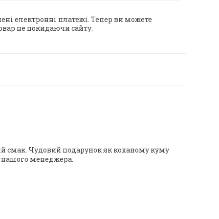
ені електронні платежі. Тепер ви можете
овар не покидаючи сайту.
кий смак. Чудовий подарунок як коханому куму
у нашого менеджера.