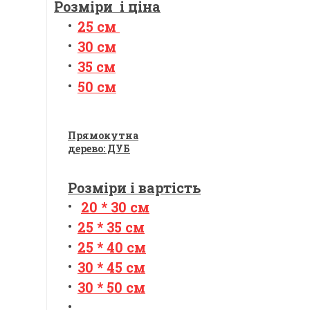
Розміри і ціна
25 см
30 см
35 см
50 см
Прямокутна
дерево: ДУБ
Розміри і вартість
20 * 30 см
25 * 35 см
25 * 40 см
30 * 45 см
30 * 50 см