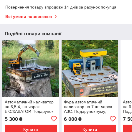
Повернення товару впродовж 14 днів за рахунок покупця
Всі умови повернення
Подібні товари компанії
Автоматичний наливатор
Фура автоматичний
Авто
на 6,5,4, шт чарок
наливатор на 7 шт чарок
на 6
ЕКСКАВАТОР. Подарунок
АЗС. Подарунок куму,
Пода
для кума, брата, чоловіка
брату, чоловіку чи на день
брат
5 300
6 000
7 5
₴
₴
чи день народження
народження
нар
Купити
Купити