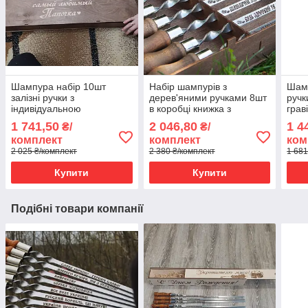
Шампура набір 10шт
Набір шампурів з
Шамп
залізні ручки з
дерев'яними ручками 8шт
ручк
індивідуальною
в коробці книжка з
грав
гравіюванням в
гравіюванням 630*14*3мм
книж
1 741,50
2 046,80
1 4
₴/
₴/
оригінальній стильною
комплект
комплект
ком
коробці книжці
2 025 ₴/комплект
2 380 ₴/комплект
1 681
Купити
Купити
Подібні товари компанії