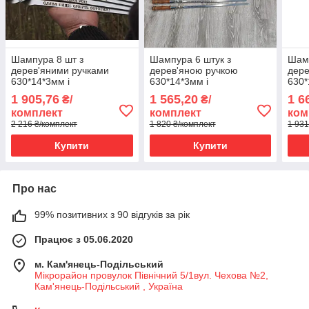
Шампура 8 шт з
Шампура 6 штук з
Шамп
дерев'яними ручками
дерев'яною ручкою
дере
630*14*3мм і
630*14*3мм і
630*
гравіюванням у коробці
гравіюванням в стильній
грав
1 905,76
1 565,20
1 6
₴/
₴/
тубус ручна робота
коробці пенал
книж
комплект
комплект
ком
2 216 ₴/комплект
1 820 ₴/комплект
1 931
Купити
Купити
Про нас
99% позитивних з 90 відгуків за рік
Працює з 05.06.2020
м. Кам'янець-Подільський
Мікрорайон провулок Північний 5/1вул. Чехова №2,
Кам'янець-Подільський , Україна