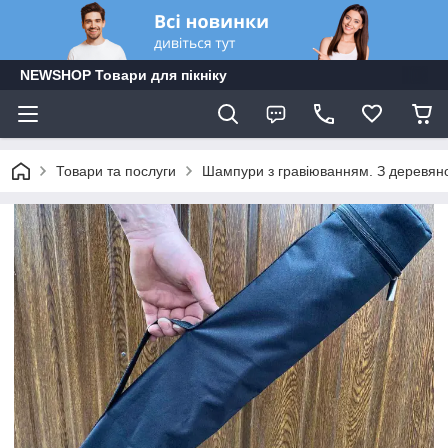
NEWSHOP Товари для пікніку
Товари та послуги
Шампури з гравіюванням. З деревяно