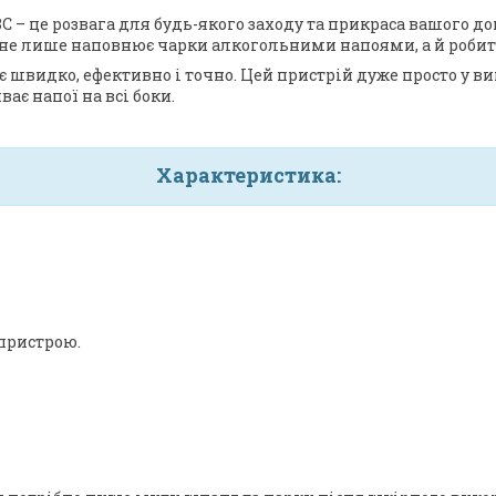
– це розвага для будь-якого заходу та прикраса вашого до
т не лише наповнює чарки алкогольними напоями, а й робит
швидко, ефективно і точно. Цей пристрій дуже просто у ви
ає напої на всі боки.
Характеристика:
пристрою.