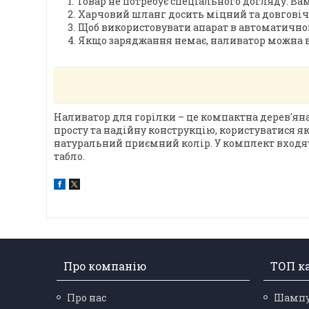
Товар не потребує спеціального догляду. В
Харчовий шланг досить міцний та довговічни
Щоб використовувати апарат в автоматично
Якщо заряджання немає, наливатор можна 
Наливатор для горілки – це компактна дерев'ян
просту та надійну конструкцію, користуватися я
натуральний приємний колір. У комплект входят
табло.
Про компанію
ТОП ка
Про нас
Шамп