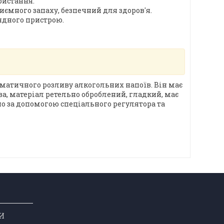
ристання.
иємного запаху, безпечний для здоров'я.
ядного пристрою.
оматичного розливу алкогольних напоїв. Він має
ва, матеріал ретельно оброблений, гладкий, має
о за допомогою спеціального регулятора та
НИ