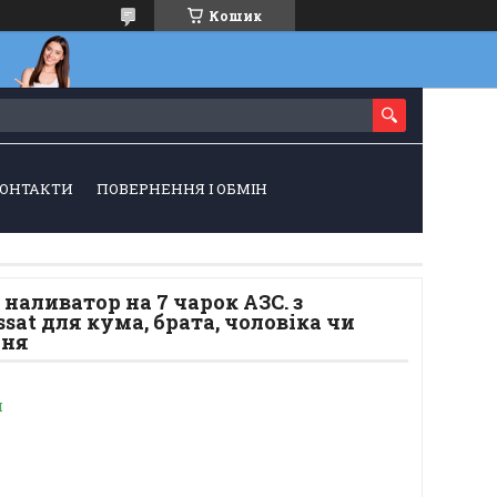
Кошик
ОНТАКТИ
ПОВЕРНЕННЯ І ОБМІН
аливатор на 7 чарок АЗС. з
sat для кума, брата, чоловіка чи
ння
и