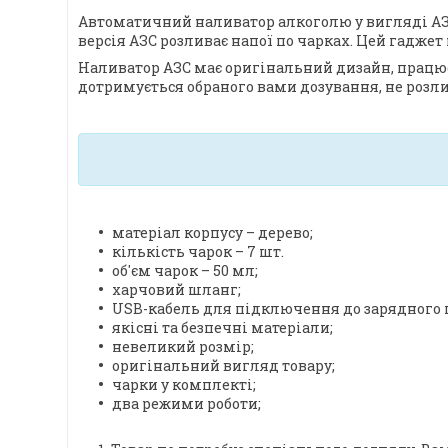
Автоматичний наливатор алкоголю у вигляді АЗС 
версія АЗС розливає напої по чарках. Цей гадже
Наливатор АЗС має оригінальний дизайн, працює 
дотримується обраного вами дозування, не розлив
матеріал корпусу – дерево;
кількість чарок – 7 шт.
об'єм чарок – 50 мл;
харчовий шланг;
USB-кабель для підключення до зарядного 
якісні та безпечні матеріали;
невеликий розмір;
оригінальний вигляд товару;
чарки у комплекті;
два режими роботи;