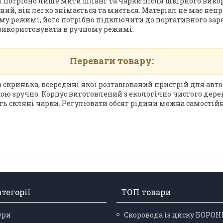
ам потрібно лише мити шланг та чарки після шкірного вико
й, він легко знімається та миється. Матеріал не має непр
му режимі, його потрібно підключити до портативного зар
використовувати в ручному режимі.
Переваги товару:
а скринька, всередині якої розташований пристрій для авт
кою зручно. Корпус виготовлений з екологічно чистого дере
ь скляні чарки. Регулювати обсяг рідини можна самостійн
тегорії
ТОП товари
ури
Скоровода із диску БОРО