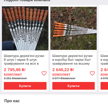
Шампура дерев'яні ручки
Шампури дерев'яні ручки
Шамп
8 штук і чарки 8 штук
в коробці 8шт чарки 6шт
в ко
гравірування на всіх в
гравірування на всьому
грав
красивій коробці
2 795,86
2 646,22
2 6
₴/
₴/
комплект
комплект
ком
3 251 ₴/комплект
3 077 ₴/комплект
3 076
Купити
Купити
Про нас