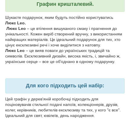
Графин кришталевий.
Шукаєте подарунок, яким будуть постійно користуватись
Люкс
Leo.
Люкс Leo
– це втілення вишуканого смаку і прагнення до
унікальності. Кожен виріб створений вручну, з використанням
найкращих матеріалів. Це ідеальний подарунок для тих, хто
цінує ексклюзивні речі і хоче виділитися з натовпу.
Люкс Leo
– це вияв поваги до українських традицій та
символів. Ексклюзивний дизайн, висока якість, і, звичайно ж,
українське серце – все це об'єднано в одному подарунку.
Для кого підходить цей набір:
Цей графін у дерев'яній коробочці підходить для
поціновувачів стильної подачі напоїв, колекціонерів, друзів,
колег, керівників, любителів ексклюзиву та тих, у кого "є все".
Ідеальний для свят, ювілеїв, день народження.