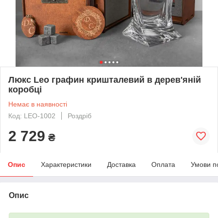
Люкс Leo графин кришталевий в дерев'яній
коробці
Немає в наявності
Код: LEO-1002
Роздріб
2 729
₴
Опис
Характеристики
Доставка
Оплата
Умови п
Опис