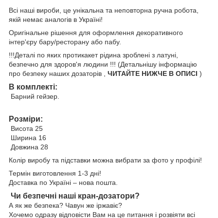
Всі наші вироби, це унікальна та неповторна ручна робота,
якій немає аналогів в Україні!
Оригінальне рішення для оформлення декоративного
інтер'єру бару/ресторану або пабу.
!!!Деталі по яких протикакет рідина зроблені з латуні,
безпечно для здоров'я людини !!! (Детальнішу інформацію
про безпеку наших дозаторів ,
ЧИТАЙТЕ НИЖЧЕ В ОПИСІ
)
В комплекті:
Барний гейзер.
Розміри:
Висота 25
Ширина 16
Довжина 28
Колір виробу та підставки можна вибрати за фото у профілі!
Термін виготовлення 1-3 дні!
Доставка по Україні – нова пошта.
Чи безпечні наші кран-дозатори?
А як же безпека? Чавун же іржавіє?
Хочемо одразу відповісти Вам на це питання і розвіяти всі