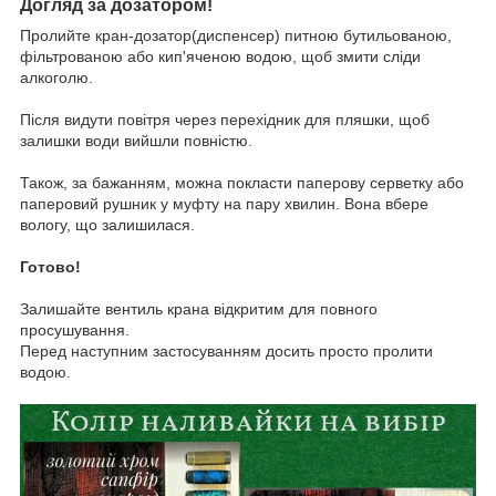
Догляд за дозатором!
Пролийте кран-дозатор(диспенсер) питною бутильованою,
фільтрованою або кип'яченою водою, щоб змити сліди
алкоголю.
⠀
Після видути повітря через перехідник для пляшки, щоб
залишки води вийшли повністю.
⠀
Також, за бажанням, можна покласти паперову серветку або
паперовий рушник у муфту на пару хвилин. Вона вбере
вологу, що залишилася.
⠀
Готово!
⠀
Залишайте вентиль крана відкритим для повного
просушування.
Перед наступним застосуванням досить просто пролити
водою.