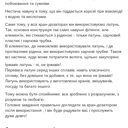
побоювання та сумніви.
Нестача чавуну в тому, що він піддається корозії при взаємодії
з водою та кислотами.
Саме тому, у всіх кран-дозаторах ми використовуємо латунь.
Так, основна конструкція так само чавунні фітинги, але
елементи, які стикаються з рідиною - тільки латунь, харчовий
пластик і харчова трубка.
В елементах, де неможливо використовувати латунь, і де
протікатиме рідина, ми використовуємо харчові трубки. Також
всі частини, куди може потрапити волога, щільно закупорені.
Іржавіє латунь - ні, не іржавіє!
Перевага латуні серед інших сплавів, навіть класичного
сплаву, без домішок та добавок, є те, що вона не іржавіє!
Латунь використовують у виготовленні кранів, змішувачів,
посуду та багато іншого.
Тому можна бути спокійними: все зроблено з розрахунком, з
розумом та любов'ю.
Головне завдання правильно доглядати за кран-дозатором
після використання , і він буде радувати вас і прослужить
дуже довго!