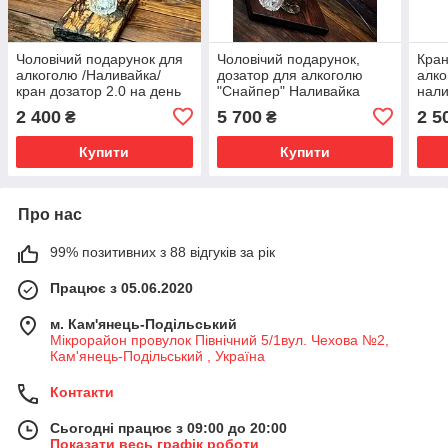
Чоловічий подарунок для
Чоловічий подарунок,
Кран
алкоголю /Наливайка/
дозатор для алкоголю
алко
кран дозатор 2.0 на день
"Снайпер" Наливайка
нали
народження, ювилей,
Подарунок на день
пода
2 400
5 700
2 5
₴
₴
керівнику татку
народження, шефа, босу,
Нар
ЗСУ!
Купити
Купити
Про нас
99% позитивних з 88 відгуків за рік
Працює з 05.06.2020
м. Кам'янець-Подільський
Мікрорайон провулок Північний 5/1вул. Чехова №2,
Кам'янець-Подільський , Україна
Контакти
Сьогодні працює з 09:00 до 20:00
Показати весь графік роботи