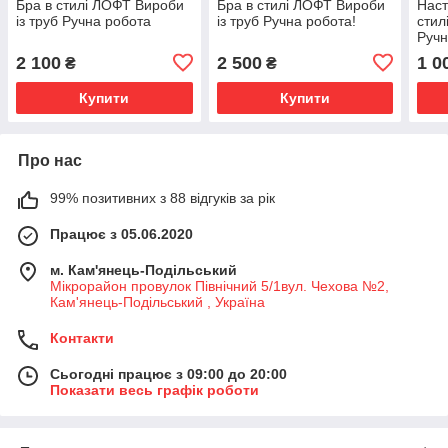
Бра в стилі ЛОФТ Вироби
Бра в стилі ЛОФТ Вироби
Наст
із труб Ручна робота
із труб Ручна робота!
стил
Ручн
2 100
2 500
1 0
₴
₴
Купити
Купити
Про нас
99% позитивних з 88 відгуків за рік
Працює з 05.06.2020
м. Кам'янець-Подільський
Мікрорайон провулок Північний 5/1вул. Чехова №2,
Кам'янець-Подільський , Україна
Контакти
Сьогодні працює з 09:00 до 20:00
Показати весь графік роботи