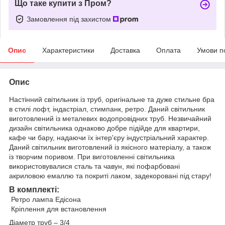
Що таке купити з Пром?
Замовлення під захистом
Опис
Характеристики
Доставка
Оплата
Умови п
Опис
Настінний світильник із труб, оригінальне та дуже стильне бра
в стилі лофт, індастріал, стимпанк, ретро. Даний світильник
виготовлений із металевих водопровідних труб. Незвичайний
дизайн світильника однаково добре підійде для квартири,
кафе чи бару, надаючи їх інтер'єру індустріальний характер.
Даний світильник виготовлений із якісного матеріалу, а також
із творчим поривом. При виготовленні світильника
використовувалися сталь та чавун, які пофарбовані
акриловою емаллю та покриті лаком, задекоровані під стару!
В комплекті:
Ретро лампа Едісона
Кріплення для встановлення
Діаметр труб – 3/4