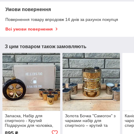
Умови повернення
Повернення товару впродовж 14 днів за рахунок покупця
Всі умови повернення
З цим товаром також замовляють
Запаска, Набір для
Золота Бочка "Самогон" з
Кані
спиртного - Крутий
чарками набір для
чаро
Подарунок для чоловіка,
спиртного – крутий та
спир
автомобіліста, Кума,
оригінальний подарунок
Пода
895
₴