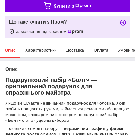
Купити з
Що таке купити з Пром?
Замовлення під захистом
Опис
Характеристики
Доставка
Оплата
Умови п
Опис
Подарунковий набір «Болт» —
оригінальний подарунок для
справжнього майстра
Якщо ви шукаєте незвичайний подарунок для чоловіка, який
любить працювати руками, займається ремонтом або працює
механіком, слюсарем чи інженером, подарунковий набір
«Болт»
стане чудовим вибором.
Головний елемент набору —
керамічний графин у формі
великого болта
об'ємом
1 літр
. Незвичайний дизайн одразу