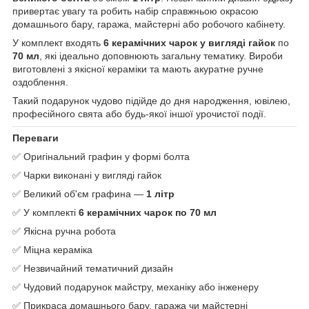
привертає увагу та робить набір справжньою окрасою
домашнього бару, гаража, майстерні або робочого кабінету.
У комплект входять
6 керамічних чарок у вигляді гайок
по
70 мл
, які ідеально доповнюють загальну тематику. Вироби
виготовлені з якісної кераміки та мають акуратне ручне
оздоблення.
Такий подарунок чудово підійде до дня народження, ювілею,
професійного свята або будь-якої іншої урочистої події.
Переваги
✅ Оригінальний графин у формі болта
✅ Чарки виконані у вигляді гайок
✅ Великий об'єм графина —
1 літр
✅ У комплекті
6 керамічних чарок по 70 мл
✅ Якісна ручна робота
✅ Міцна кераміка
✅ Незвичайний тематичний дизайн
✅ Чудовий подарунок майстру, механіку або інженеру
✅ Прикраса домашнього бару, гаража чи майстерні