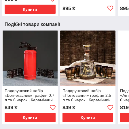
Батька, Друга,
для чоловіків.
авто
Начальника.
895
895
₴
Купити
Подібні товари компанії
Подарунковий набір
Подарунковий набір
Пода
«Вогнегасник» графин 0,7
«Полювання» графин 2,5
«Апт
л та 6 чарок | Керамічний
л та 6 чарок | Керамічний
6 ча
штоф | Подарунок
штоф | Подарунок
штоф
849
849
819
₴
₴
пожежнику, рятувальнику,
мисливцю, чоловіку |
меди
чоловіку
Набір для коньяку
Купити
Купити