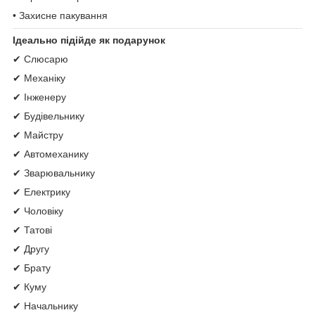
• Захисне пакування
Ідеально підійде як подарунок
✔ Слюсарю
✔ Механіку
✔ Інженеру
✔ Будівельнику
✔ Майстру
✔ Автомеханику
✔ Зварювальнику
✔ Електрику
✔ Чоловіку
✔ Татові
✔ Другу
✔ Брату
✔ Куму
✔ Начальнику