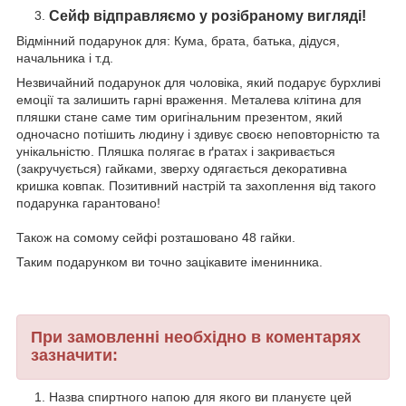
Сейф відправляємо у розібраному вигляді!
Відмінний подарунок для: Кума, брата, батька, дідуся,
начальника і т.д.
Незвичайний подарунок для чоловіка, який подарує бурхливі
емоції та залишить гарні враження. Металева клітина для
пляшки стане саме тим оригінальним презентом, який
одночасно потішить людину і здивує своєю неповторністю та
унікальністю. Пляшка полягає в ґратах і закривається
(закручується) гайками, зверху одягається декоративна
кришка ковпак. Позитивний настрій та захоплення від такого
подарунка гарантовано!
Також на сомому сейфі розташовано 48 гайки.
Таким подарунком ви точно зацікавите іменинника.
При замовленні необхідно в коментарях
зазначити:
Назва спиртного напою для якого ви плануєте цей