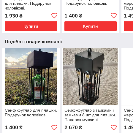
для пляшки. Подарунок
Подарунок чоловікові.
жерс
чоловікові.
Пода
1 930
1 400
1 4
₴
₴
Купити
Купити
Подібні товари компанії
Сейф футляр для пляшки.
Сейф-футляр з гайками і
Сей
Подарунок чоловікові.
замками 8 шт для пляшки.
жерс
Подарок мужчині.
Пода
1 400
2 670
1 4
₴
₴