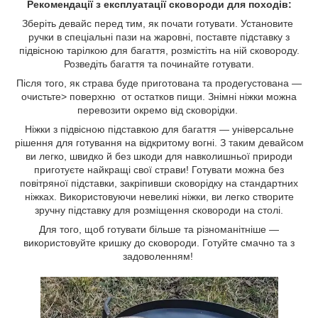
Рекомендації з експлуатації
сковороди для походів
:
Зберіть девайс перед тим, як почати готувати. Установите
ручки в спеціальні пази на жаровні, поставте підставку з
підвісною тарілкою для багаття, розмістіть на ній сковороду.
Розведіть багаття та починайте готувати.
Після того, як страва буде приготована та продегустована —
очистьте> поверхню от остатков пищи. Знімні ніжки можна
перевозити окремо від сковорідки.
Ніжки з підвісною підставкою для багаття — універсальне
рішення для готування на відкритому вогні. З таким девайсом
ви легко, швидко й без шкоди для навколишньої природи
приготуєте найкращі свої страви! Готувати можна без
повітряної підставки, закріпивши сковорідку на стандартних
ніжках. Використовуючи невеликі ніжки, ви легко створите
зручну підставку для розміщення сковороди на столі.
Для того, щоб готувати більше та різноманітніше —
використовуйте кришку до сковороди. Готуйте смачно та з
задоволенням!