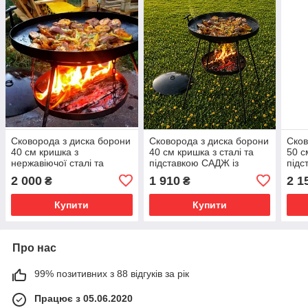
Сковорода з диска борони
Сковорода з диска борони
Сков
40 см кришка з
40 см кришка з сталі та
50 с
нержавіючої сталі та
підставкою САДЖ із
підс
підставкою САДЖ із
цільними ніжками
ціль
2 000
1 910
2 1
₴
₴
цільними ніжками
похо
Купити
Купити
Про нас
99% позитивних з 88 відгуків за рік
Працює з 05.06.2020