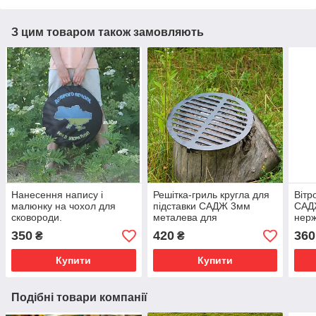
З цим товаром також замовляють
Нанесення напису і
Решітка-гриль кругла для
Вітр
малюнку на чохол для
підставки САДЖ 3мм
САДЖ
сковороди.
металева для
нерж
приготування барбекю
полу
350
420
360
₴
₴
Купити
Купити
Подібні товари компанії