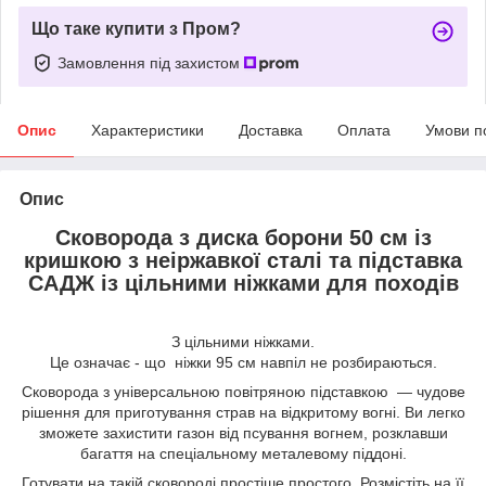
Що таке купити з Пром?
Замовлення під захистом
Опис
Характеристики
Доставка
Оплата
Умови п
Опис
Сковорода з диска борони 50 см із
кришкою з неіржавкої сталі та підставка
САДЖ із цільними ніжками для походів
З цільними ніжками.
Це означає - що ніжки 95 см навпіл не розбираються.
Сковорода з універсальною повітряною підставкою — чудове
рішення для приготування страв на відкритому вогні. Ви легко
зможете захистити газон від псування вогнем, розклавши
багаття на спеціальному металевому піддоні.
Готувати на такій сковороді простіше простого. Розмістіть на її