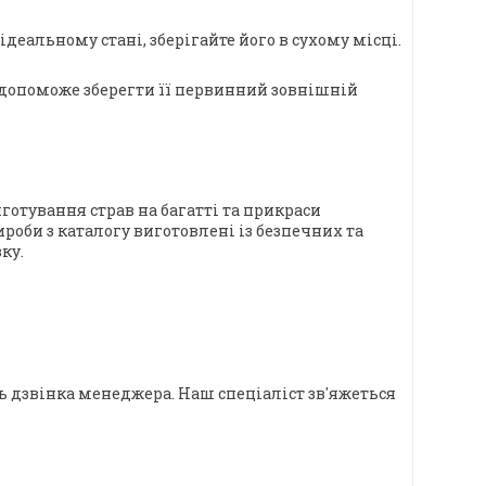
ідеальному стані, зберігайте його в сухому місці.
 допоможе зберегти її первинний зовнішній
отування страв на багатті та прикраси
роби з каталогу виготовлені із безпечних та
ку.
сь дзвінка менеджера. Наш спеціаліст зв'яжеться