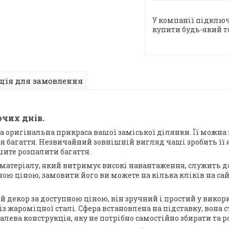
У компанії підключ
купити будь-який т
ція для замовлення
очих днів.
а оригінальна прикраса вашої заміської ділянки. Її можна 
іля багаття. Незвичайний зовнішній вигляд чаші зробить її
шите розпалити багаття.
матеріалу, який витримує високі навантаження, служить д
ою ціною, замовити його ви можете на кілька кліків на сай
й декор за доступною ціною, він зручний і простий у викор
 жароміцної сталі. Сфера встановлена ​​на підставку, вона с
алева конструкція, яку не потрібно самостійно збирати та р