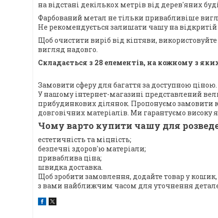
на відстані декількох метрів від дерев'яних буд
Фарбований метал не тільки привабливіше виглядає
Не рекомендується залишати чашу на відкритій м
Щоб очистити виріб від кіптяви, використовуйт
вигляд надовго.
Складається з 28 елементів, на кожному з як
Замовити сферу для багаття за доступною ціною.
У нашому інтернет-магазині представлений велик
прибудинкових ділянок. Пропонуємо замовити ков
довговічних матеріалів. Ми гарантуємо високу як
Чому варто купити чашу для розвед
естетичність та міцність;
безпечні здоров'ю матеріали;
приваблива ціна;
швидка доставка.
Щоб зробити замовлення, додайте товар у кошик, 
з вами найближчим часом для уточнення детал