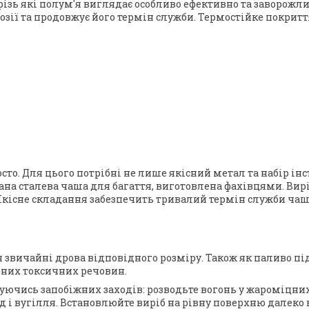
ізь які полум'я виглядає особливо ефективно та заворожлив
озії та продовжує його термін служби. Термостійке покритт
о. Для цього потрібні не лише якісний метал та набір інст
ана сталева чаша для багаття, виготовлена ​​фахівцями. Ви
 Якісне складання забезпечить тривалий термін служби чаші
я звичайні дрова відповідного розміру. Також як паливо п
чних токсичних речовин.
ючись запобіжних заходів: розводьте вогонь у жароміцних
д і вугілля. Встановлюйте виріб на рівну поверхню далек