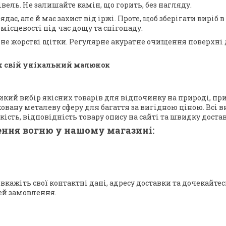
івель. Не залишайте камін, що горить, без нагляду.
, але й має захист від іржі. Проте, щоб зберігати виріб в 
ісцевості під час дощу та снігопаду.
е не жорсткі щітки. Регулярне акуратне очищення поверхні
их свій унікальний малюнок
ий вибір якісних товарів для відпочинку на природі, приг
ану металеву сферу для багаття за вигідною ціною. Всі ви
ість, відповідність товару опису на сайті та швидку достав
ення вогню у нашому магазині:
вкажіть свої контактні дані, адресу доставки та дочекайте
ей замовлення.