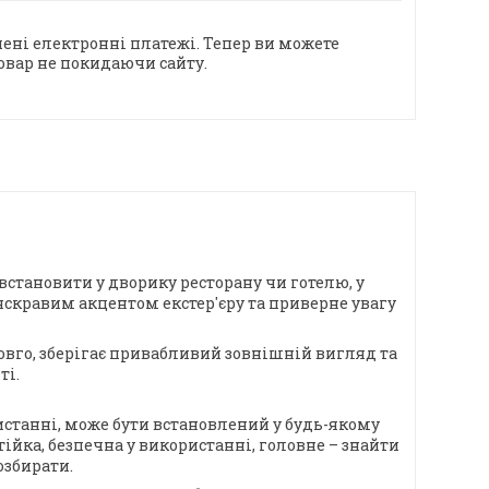
ені електронні платежі. Тепер ви можете
овар не покидаючи сайту.
встановити у дворику ресторану чи готелю, у
 яскравим акцентом екстер'єру та приверне увагу
овго, зберігає привабливий зовнішній вигляд та
ті.
истанні, може бути встановлений у будь-якому
тійка, безпечна у використанні, головне – знайти
озбирати.