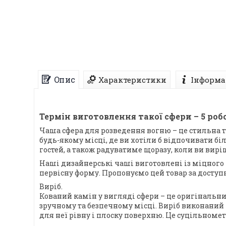
Опис
Характеристики
Інформа
Термін виготовлення такої сфери – 5 роб
Чаша сфера для розведення вогню – це стильна т
будь-якому місці, де ви хотіли б відпочивати б
гостей, а також радуватиме щоразу, коли ви вирі
Наші дизайнерські чаші виготовлені із міцного 
первісну форму. Пропонуємо цей товар за доступн
Виріб.
Кований камін у вигляді сфери – це оригінальни
зручному та безпечному місці. Виріб виконаний із
для неї рівну і плоску поверхню. Це суцільномет