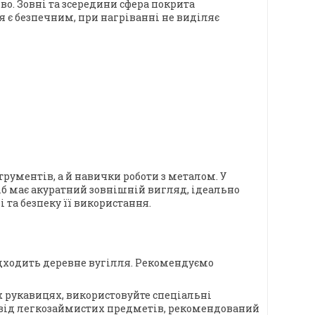
о. Зовні та зсередини сфера покрита
я є безпечним, при нагріванні не виділяє
рументів, а й навички роботи з металом. У
ріб має акуратний зовнішній вигляд, ідеально
 та безпеку її використання.
ідходить деревне вугілля. Рекомендуємо
 рукавицях, використовуйте спеціальні
о від легкозаймистих предметів, рекомендований