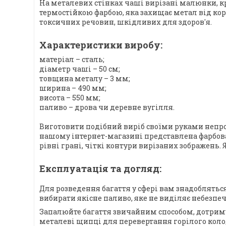
На металевих стінках чаші вирізані малюнки, кр
термостійкою фарбою, яка захищає метал від кор
токсичних речовин, шкідливих для здоров'я.
Характеристики виробу:
матеріал – сталь;
діаметр чаші – 50 см;
товщина металу – 3 мм;
ширина – 490 мм;
висота – 550 мм;
паливо – дрова чи деревне вугілля.
Виготовити подібний виріб своїми руками непрост
нашому інтернет-магазині представлена ​​фарбов
рівні грані, чіткі контури вирізаних зображень.
Експлуатація та догляд:
Для розведення багаття у сфері вам знадоблятьс
вибирати якісне паливо, яке не виділяє небезпе
Запалюйте багаття звичайним способом, дотриму
металеві щипці для перевертання горілого коло