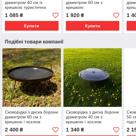
діаметром 40 см із
діаметром 60 см з
діам
кришкою туристична
кришкою
кри
1 085
1 920
1 4
₴
₴
Купити
Купити
Подібні товари компанії
Сковорідка з диска борони
Сковорідка з диска борони
Сков
діаметром 60 см з
діаметром 40 см з
50 с
кришкою і чохлом
кришкою і чохлом
підс
туристична
ціль
2 400
1 340
2 1
₴
₴
похо