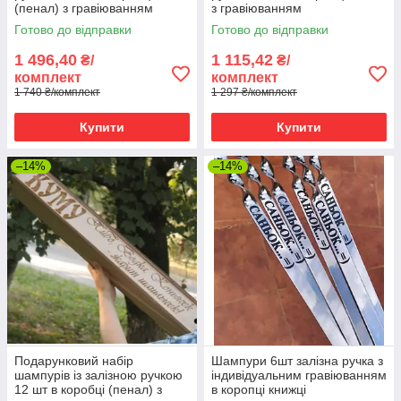
(пенал) з гравіюванням
з гравіюванням
Готово до відправки
Готово до відправки
1 496,40
1 115,42
₴/
₴/
комплект
комплект
1 740 ₴/комплект
1 297 ₴/комплект
Купити
Купити
–14%
–14%
Подарунковий набір
Шампури 6шт залізна ручка з
шампурів із залізною ручкою
індивідуальним гравіюванням
12 шт в коробці (пенал) з
в коропці книжці