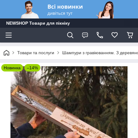
NEWSHOP Товари для пікніку
Товари та послуги
Шампури з гравіюванням. З деревяно
Новинка
–14%