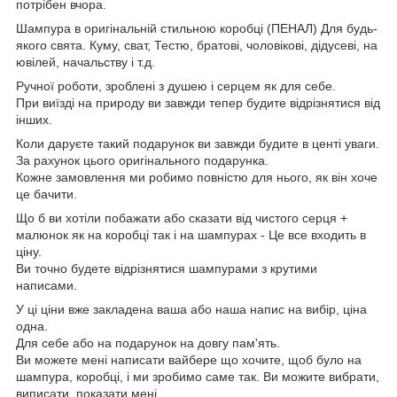
потрібен вчора.
Шампура в оригінальній стильною коробці (ПЕНАЛ) Для будь-
якого свята. Куму, сват, Тестю, братові, чоловікові, дідусеві, на
ювілей, начальству і т.д.
Ручної роботи, зроблені з душею і серцем як для себе.
При виїзді на природу ви завжди тепер будите відрізнятися від
інших.
Коли даруєте такий подарунок ви завжди будите в центі уваги.
За рахунок цього оригінального подарунка.
Кожне замовлення ми робимо повністю для нього, як він хоче
це бачити.
Що б ви хотіли побажати або сказати від чистого серця +
малюнок як на коробці так і на шампурах - Це все входить в
ціну.
Ви точно будете відрізнятися шампурами з крутими
написами.
У ці ціни вже закладена ваша або наша напис на вибір, ціна
одна.
Для себе або на подарунок на довгу пам'ять.
Ви можете мені написати вайбере що хочите, щоб було на
шампура, коробці, і ми зробимо саме так. Ви можите вибрати,
виписати, показати мені.