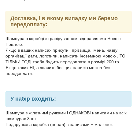
Доставка, і в якому випадку ми беремо
передоплату:
Шампура в коробці з гравіруванням відправляємо Новою
Поштою.
Якщо в ваших написах присутні:
прізвища, імена, назву
організації дати, логотипи, написати іноземною мовою
, ТО
ТІЛЬКИ ТОДІ треба будить передоплата в розмірі 200 гр.
Якщо таких НІ, а значить без цих написів можна без
передоплати.
У набір входить:
Шампура з жілезнимі ручками і ОДНАКОВІ написами на всіх
шампурах 8 шт.
Подарункова коробка (пенал) з написами + малюнок.