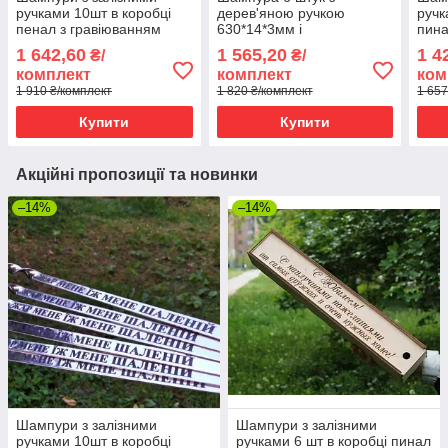
ручками 10шт в коробці
дерев'яною ручкою
ручк
пенал з гравіюванням
630*14*3мм і
пина
гравіюванням в стильній
1 642,60
1 565,20
1 4
₴/
₴/
коробці пенал
комплект
комплект
ком
1 910 ₴/комплект
1 820 ₴/комплект
1 657
Купити
Купити
Акційні пропозиції та новинки
–14%
–14%
Шампури з залізними
Шампури з залізними
ручками 10шт в коробці
ручками 6 шт в коробці пинал