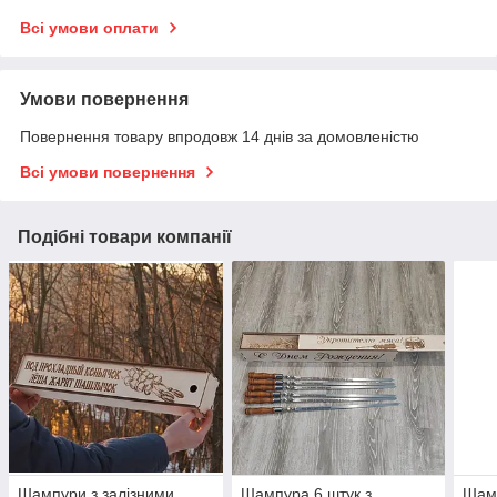
Всі умови оплати
Умови повернення
Повернення товару впродовж 14 днів за домовленістю
Всі умови повернення
Подібні товари компанії
Шампури з залізними
Шампура 6 штук з
Шамп