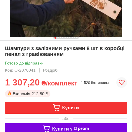
Шампури з залізними ручками 8 шт в коробці
пенал з гравіюванням
Готово до відправки
Код: О-2870041
Роздріб
1 307,20
₴/комплект
1 520 ₴/комплект
Економія
212.80 ₴
Купити
або
Купити з