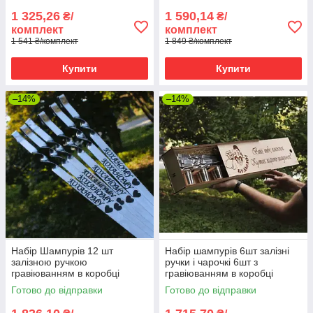
1 325,26
1 590,14
₴/
₴/
комплект
комплект
1 541 ₴/комплект
1 849 ₴/комплект
Купити
Купити
–14%
–14%
Набір Шампурів 12 шт
Набір шампурів 6шт залізні
залізною ручкою
ручки і чарочкі 6шт з
гравіюванням в коробці
гравіюванням в коробці
Готово до відправки
Готово до відправки