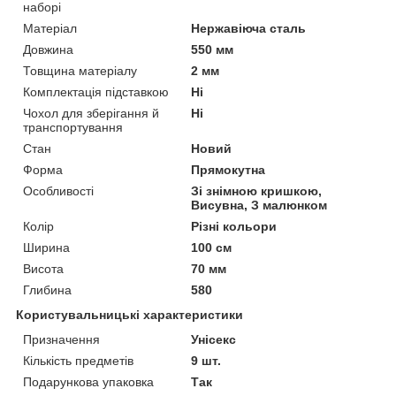
наборі
Матеріал
Нержавіюча сталь
Довжина
550 мм
Товщина матеріалу
2 мм
Комплектація підставкою
Ні
Чохол для зберігання й
Ні
транспортування
Стан
Новий
Форма
Прямокутна
Особливості
Зі знімною кришкою,
Висувна, З малюнком
Колір
Різні кольори
Ширина
100 см
Висота
70 мм
Глибина
580
Користувальницькі характеристики
Призначення
Унісекс
Кількість предметів
9 шт.
Подарункова упаковка
Так