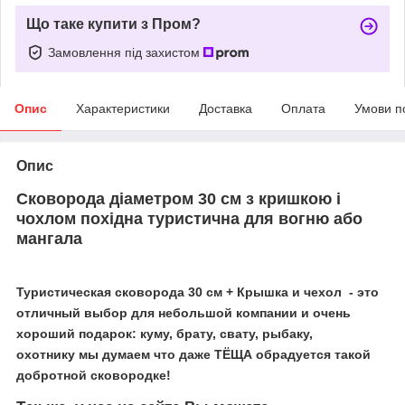
Що таке купити з Пром?
Замовлення під захистом
Опис
Характеристики
Доставка
Оплата
Умови п
Опис
Сковорода діаметром 30 см з кришкою і
чохлом похідна туристична для вогню або
мангала
Туристическая сковорода 30 см + Крышка и чехол - это
отличный выбор для небольшой компании и очень
хороший подарок:
куму, брату, свату, рыбаку,
охотнику мы думаем что даже ТЁЩА
обрадуется такой
добротной сковородке!