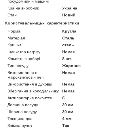
посудомийній машині
Країна виробник
Україна
Стан
Новий
Користувальницькі характеристики
Форма
Кругла
Матеріал
Сталь
Кришка
сталь
Індикатор нагріву
Немає
Кількість в наборі
8 шт.
Тип посуду
Жаровня
Використання в
Немає
мікрохвильовій печі
Використання в духовці
Немає
Зберігання в холодильнику
Немає
Антипригарне покриття
Є
Довжина посуду
30 см
Ширина посуду
30 см
Товщина дна
4 мм
Знімна ручка
Так