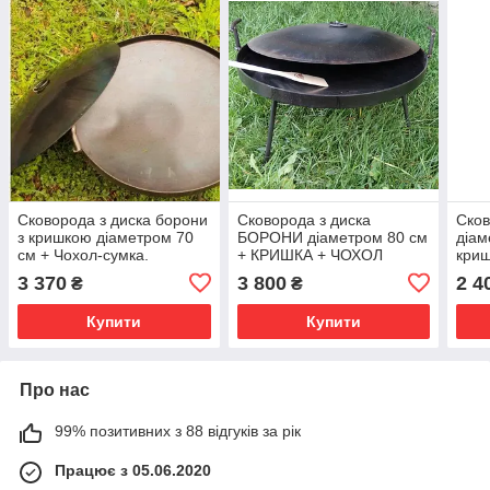
Сковорода з диска борони
Сковорода з диска
Сков
з кришкою діаметром 70
БОРОНИ діаметром 80 см
діам
см + Чохол-сумка.
+ КРИШКА + ЧОХОЛ
криш
3 370
3 800
2 4
₴
₴
Купити
Купити
Про нас
99% позитивних з 88 відгуків за рік
Працює з 05.06.2020