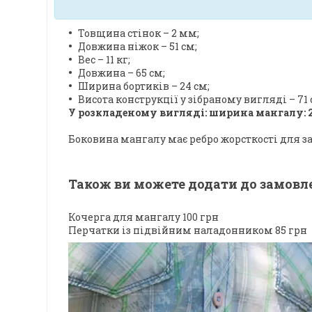
Товщина стінок – 2 мм;
Довжина ніжок – 51 см;
Вес – 11 кг;
Довжина – 65 см;
Ширина бортиків – 24 см;
Висота конструкції у зібраному вигляді – 71 
У розкладеному вигляді: ширина мангалу: 
Боковина мангалу має ребро жорсткості для з
Також ви можете додати до замовл
Кочерга для мангалу 100 грн
Перчатки із підвійним наладонником 85 грн