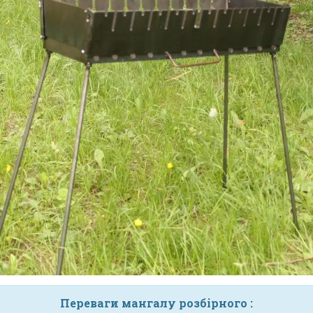
Переваги
мангалу розбірного :