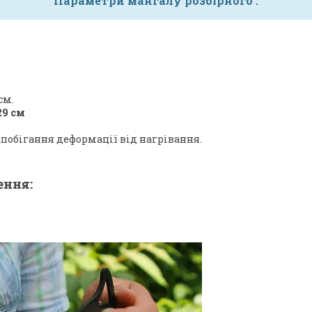
Параметри мангалу розбірного :
см.
29 см
апобігання деформації від нагрівання.
ення: