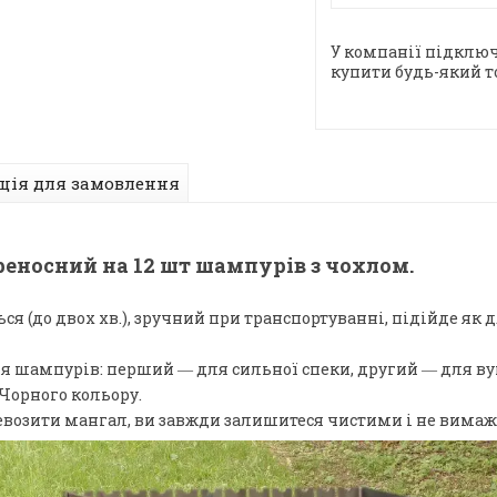
У компанії підключ
купити будь-який т
ція для замовлення
еносний на 12 шт шампурів з чохлом.
ься (до двох хв.), зручний при транспортуванні, підійде як д
ля шампурів: перший ― для сильної спеки, другий ― для ву
 Чорного кольору.
евозити мангал, ви завжди залишитеся чистими і не вимаже